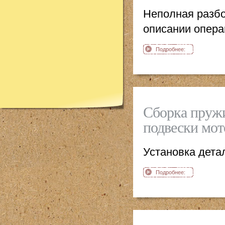
Неполная разбо
описании опера
Подробнее:
Разборка
пружинно-
гидравлического
амортизатора
задней подвески
Сборка пружи
мотоцикл Ява
подвески мот
Установка дета
Подробнее:
Сборка пружинно-
гидравлического
амортизатора
задней подвески
мотоцикл Ява