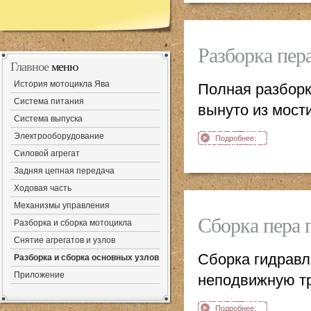
Ява
Разборка пер
Главное
меню
История мотоцикла Ява
Полная разборк
Система питания
вынуто из мост
Система выпуска
Электрооборудование
Подробнее:
Разборка пера
Силовой агрегат
передней вилки
Задняя цепная передача
мотоцикл Ява
Ходовая часть
Механизмы управления
Сборка пера 
Разборка и сборка мотоцикла
Снятие агрегатов и узлов
Сборка гидравл
Разборка и сборка основных узлов
Приложение
неподвижную тр
Подробнее: