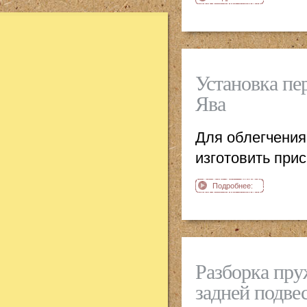
Сборка пера
передней вилки
мотоцикл Ява
Установка пе
Ява
Для облегчения
изготовить при
Подробнее:
Установка перьев
передней вилки в
мостики мотоцикл
Ява
Разборка пру
задней подве