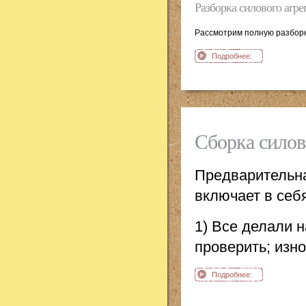
Разборка силового агре
Рассмотрим полную разборку
Подробнее:
Разборка силового
агрегата мотоцикл
Ява
Сборка силов
Предварительна
включает в себ
1) Все делали 
проверить; изн
Подробнее:
Сборка силового
агрегата мотоцикл