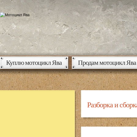
Куплю мотоцикл Ява
Продам мотоцикл Ява
Разборка и сбор