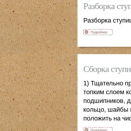
Разборка сту
Разборка ступи
Подробнее:
Разборка ступицы
колеса мотоцикл
Ява
Сборка ступи
1) Тщательно п
топким слоем к
подшипников, д
кольцо, шайбы 
положить на чи
Подробнее: