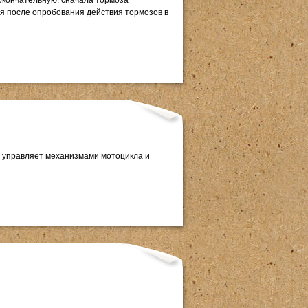
окончательную: сначала тормоза
ся после опробования действия тормозов в
ь управляет механизмами мотоцикла и