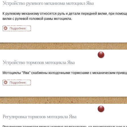
Устройство рулевого механизма мотоцикл Ява
К рулевому механизму относятся руль и детали передней вилки, при помо
вилки с рулевой головкой рамы мотоцикла.
Подробнее:
Устройство
рулевого
механизма
мотоцикл Ява
Устройство тормозов мотоцикла Ява
Мотоциклы "Ява" снабжены колодочными тормозами с механическим приво
Подробнее:
Устройство
тормозов
мотоцикла Ява
Регулировка тормозов мотоцикла Ява