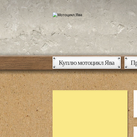
Куплю мотоцикл Ява
Пр