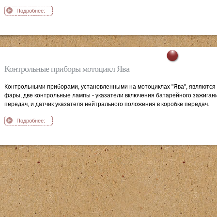
Подробнее:
Неисправности
органов
управления
мотоцикл Ява
Контрольные приборы мотоцикл Ява
Контрольными приборами, установленными на мотоциклах "Ява", являются 
фары, две контрольные лампы - указатели включения батарейного зажиган
передач, и датчик указателя нейтрального положения в коробке передач.
Подробнее:
Контрольные
приборы мотоцикл
Ява