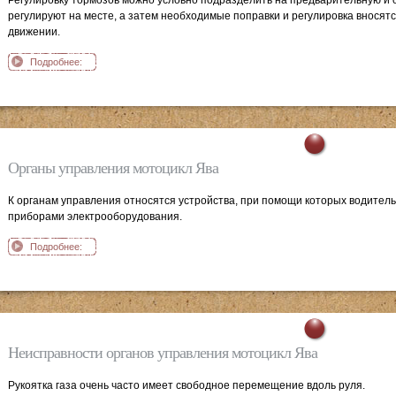
Регулировку тормозов можно условно подразделить на предварительную и 
регулируют на месте, а затем необходимые поправки и регулировка вносят
движении.
Подробнее:
Регулировка
тормозов
мотоцикла Ява
Органы управления мотоцикл Ява
К органам управления относятся устройства, при помощи которых водител
приборами электрооборудования.
Подробнее:
Органы
управления
мотоцикл Ява
Неисправности органов управления мотоцикл Ява
Рукоятка газа очень часто имеет свободное перемещение вдоль руля.