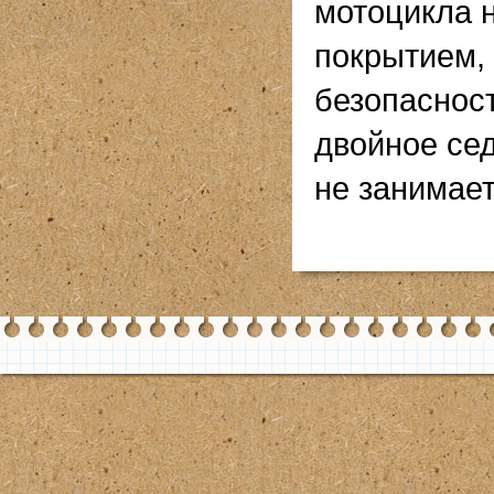
мотоцикла 
покрытием, 
безопаснос
двойное сед
не занимает