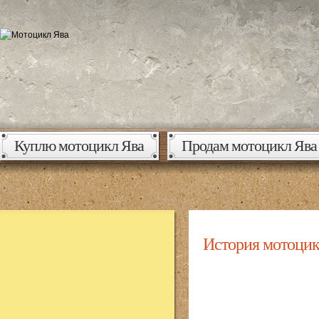
Куплю мотоцикл Ява
Продам мотоцикл Ява
История мотоцик