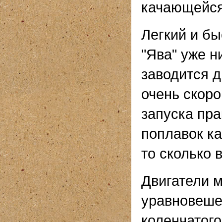
качающейся
Легкий и бы
"Ява" уже н
заводится 
очень скор
запуска пра
поплавок ка
то сколько 
Двигатели 
уравновеше
коленчатого