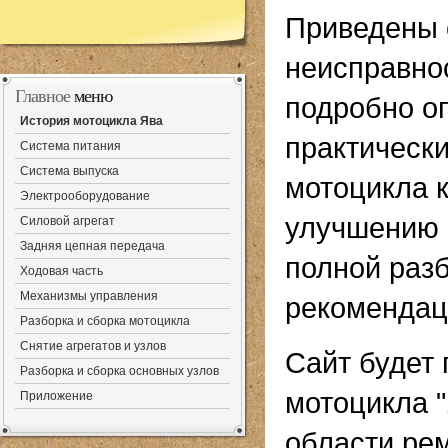
Приведены 
неисправнос
Главное
меню
подробно о
История мотоцикла Ява
практически
Система питания
Система выпуска
мотоцикла к
Электрооборудование
улучшению 
Силовой агрегат
Задняя цепная передача
полной разб
Ходовая часть
Механизмы управления
рекомендац
Разборка и сборка мотоцикла
Снятие агрегатов и узлов
Сайт будет
Разборка и сборка основных узлов
мотоцикла 
Приложение
области рем