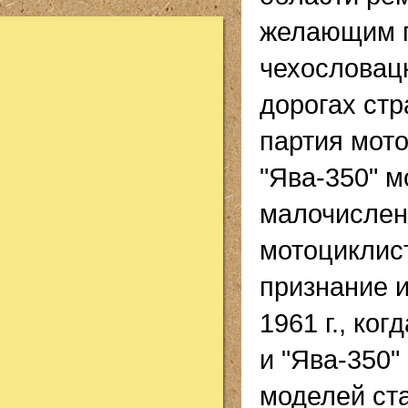
желающим п
чехословац
дорогах стр
партия мото
"Ява-350" м
малочислен
мотоциклис
признание и
1961 г., ко
и "Ява-350"
моделей ст