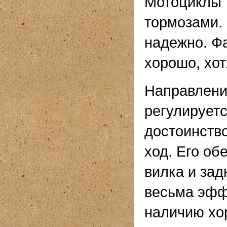
Мотоциклы 
тормозами.
надежно. Ф
хорошо, хот
Направлени
регулирует
достоинство
ход. Его об
вилка и зад
весьма эфф
наличию хо