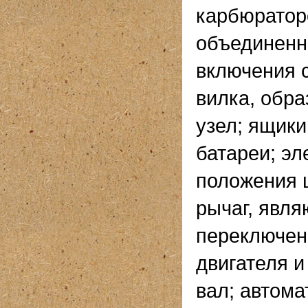
карбюратор
объединенн
включения 
вилка, обр
узел; ящики
батареи; эл
положения ш
рычаг, явл
переключен
двигателя 
вал; автома