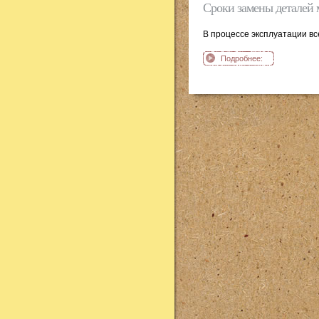
Сроки замены деталей 
В процессе эксплуатации вс
Подробнее:
Сроки замены
деталей мотоцикл
Ява