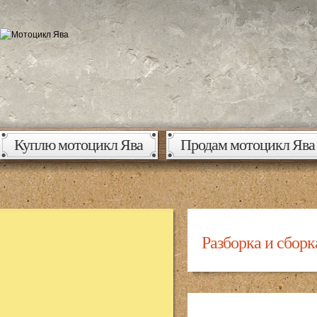
Куплю мотоцикл Ява
Продам мотоцикл Ява
Разборка и сбор