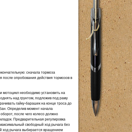
окончательную: сначала тормоза
ся после опробования действия тормозов в
ки мотоцикл необходимо установить на
поднять над грунтом, подложив под раму
рачивать гайку-барашек на конце троса до
рабан. Определив момент начала
оборот, после чего колесо должно
кладок. Предварительная регулировка
 максимальный свободный ход рычага без
й ход рычага выбирается вращением