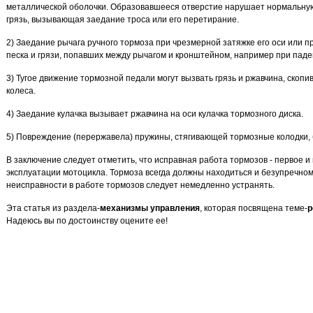
металлической оболочки. Образовавшееся отверстие нарушает нормальную р
грязь, вызывающая заедание троса или его перетирание.
2) Заедание рычага ручного тормоза при чрезмерной затяжке его оси или пр
песка и грязи, попавших между рычагом и кронштейном, например при паде
3) Тугое движение тормозной педали могут вызвать грязь и ржавчина, скоп
колеса.
4) Заедание кулачка вызывает ржавчина на оси кулачка тормозного диска.
5) Повреждение (перержавела) пружины, стягивающей тормозные колодки,
В заключение следует отметить, что исправная работа тормозов - первое 
эксплуатации мотоцикла. Тормоза всегда должны находиться и безупречно
неисправности в работе тормозов следует немедленно устранять.
Эта статья из раздела-
механизмы управления
, которая посвящена теме-
р
Надеюсь вы по достоинству оцените ее!