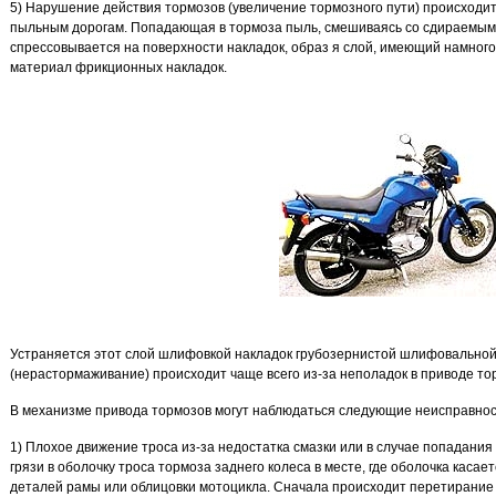
5) Нарушение действия тормозов (увеличение тормозного пути) происходи
пыльным дорогам. Попадающая в тормоза пыль, смешиваясь со сдираемым 
спрессовывается на поверхности накладок, образ я слой, имеющий намног
материал фрикционных накладок.
Устраняется этот слой шлифовкой накладок грубозернистой шлифовальной
(нерастормаживание) происходит чаще всего из-за неполадок в приводе то
В механизме привода тормозов могут наблюдаться следующие неисправнос
1) Плохое движение троса из-за недостатка смазки или в случае попадания
грязи в оболочку троса тормоза заднего колеса в месте, где оболочка касае
деталей рамы или облицовки мотоцикла. Сначала происходит перетирание