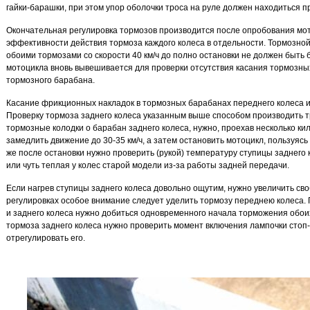
гайки-барашки, при этом упор оболочки троса на руле должен находиться 
Окончательная регулировка тормозов производится после опробования мот
эффективности действия тормоза каждого колеса в отдельности. Тормозной
обоими тормозами со скорости 40 км/ч до полно остановки не должен быть б
мотоцикла вновь вывешивается для проверки отсутствия касания тормозны
тормозного барабана.
Касание фрикционных накладок в тормозных барабанах переднего колеса и 
Проверку тормоза заднего колеса указанным выше способом производить тр
тормозные колодки о барабан заднего колеса, нужно, проехав несколько ки
замедлить движение до 30-35 км/ч, а затем остановить мотоцикл, пользуяс
же после остановки нужно проверить (рукой) температуру ступицы заднего
или чуть теплая у колес старой модели из-за работы задней передачи.
Если нагрев ступицы заднего колеса довольно ощутим, нужно увеличить св
регулировках особое внимание следует уделить тормозу переднею колеса. 
и заднего колеса нужно добиться одновременного начала торможения обои
тормоза заднего колеса нужно проверить момент включения лампочки стоп
отрегулировать его.