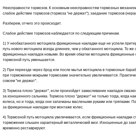
Неисправности тормозов. К основным неисправностям тормозных механизмо
слабое действие тормозов (тормоза "не держат"); заедание тормозов (нер
Разберем, отчего это происходит.
Слабое действие тормозов наблюдается по следующим причинам.
1) У необкатанного мотоцикла фрикционные накладки еще не успели прите
путь нового мотоцикла всегда длиннее, чем у обкатанного мотоцикла. То же
фрикционных накладок новыми. Во время обкатки мотоцикла фрикционные 
тормозной путь уменьшается.
2) При переезде через брод или после мытья мотоцикла в тормозные бараб
при торможении мокрыми тормозами значительно увеличивается. Практичес
совсем "не держат".
3) Тормоза плохо "держат", если произойдет замасливание накладок смазк
за изношенного сальника. Тормоза плохо "держат" не только тогда, когда н
колеса, но и тогда, когда они запачканы маслеными руками или тряпками. 
за фрикционные накладки при монтаже колес.
4) Тормозной путь мотоцикла увеличивается, если фрикционные накладки ст
торможении слышен характерный металлический визг. Изношенные до закл
временно реставрируют.