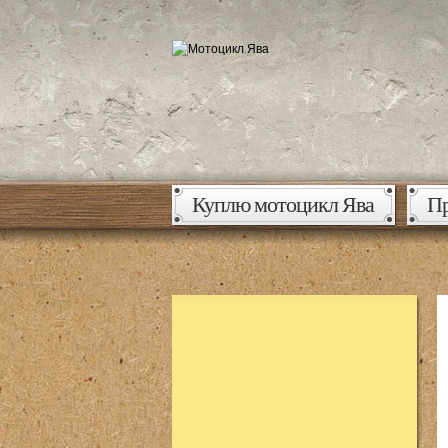
Куплю мотоцикл Ява
Пр