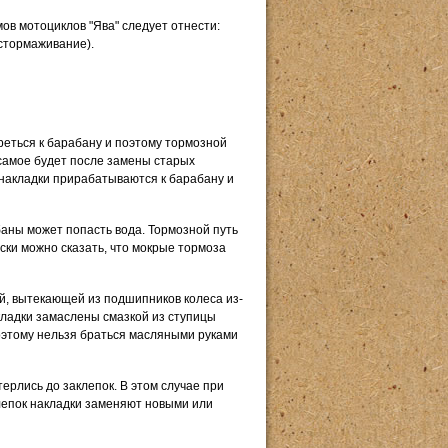
в мотоциклов "Ява" следует отнести:
астормаживание).
реться к барабану и поэтому тормозной
 самое будет после замены старых
накладки прирабатываются к барабану и
аны может попасть вода. Тормозной путь
ки можно сказать, что мокрые тормоза
ой, вытекающей из подшипников колеса из-
акладки замаслены смазкой из ступицы
Поэтому нельзя браться масляными руками
ерлись до заклепок. В этом случае при
епок накладки заменяют новыми или