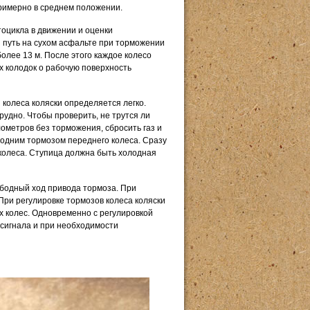
примерно в среднем положении.
оцикла в движении и оценки
 путь на сухом асфальте при торможении
олее 13 м. После этого каждое колесо
х колодок о рабочую поверхность
колеса коляски определяется легко.
удно. Чтобы проверить, не трутся ли
лометров без торможения, сбросить газ и
ь одним тормозом переднего колеса. Сразу
 колеса. Ступица должна быть холодная
ободный ход привода тормоза. При
При регулировке тормозов колеса коляски
х колес. Одновременно с регулировкой
-сигнала и при необходимости